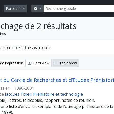
Rechercher
Search options
Parcourir
ichage de 2 résultats
ires
de recherche avancée
nt impression
Card view
Table view
t du Cercle de Recherches et d’Etudes Préhistor
ssier
·
1980-2001
 de
Jacques Tixier. Préhistoire et technologie
pie), lettres, télécopies, rapport, notes de réunion.
une liste d’envoi d’exemplaire de l’ouvrage préhistoire de l
(1999).