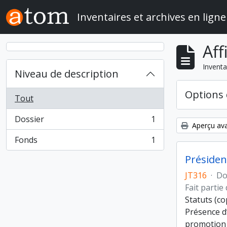
Skip to main content
Inventaires et archives en ligne
Aff
Inventa
Niveau de description
Options 
Tout
Dossier
1
, 1 résultats
Aperçu ava
Fonds
1
, 1 résultats
Présiden
JT316
·
Do
Fait partie
Statuts (co
Présence d’
promotion 