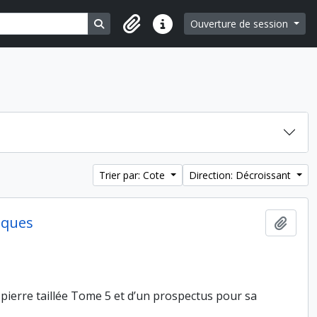
Search in browse page
Ouverture de session
Liens rapides
Trier par: Cote
Direction: Décroissant
iques
Ajout
a pierre taillée Tome 5 et d’un prospectus pour sa