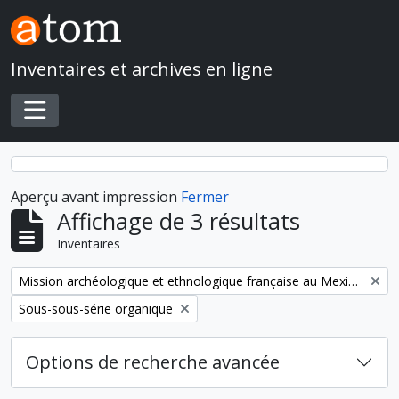
Skip to main content
Inventaires et archives en ligne
Toggle navigation
Aperçu avant impression
Fermer
Affichage de 3 résultats
Inventaires
Remove filter:
Mission archéologique et ethnologique française au Mexique
Remove filter:
Sous-sous-série organique
Options de recherche avancée