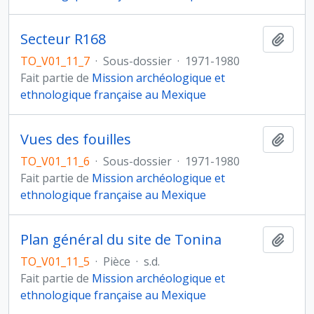
Secteur R168
Ajout
TO_V01_11_7
·
Sous-dossier
·
1971-1980
Fait partie de
Mission archéologique et
ethnologique française au Mexique
Vues des fouilles
Ajout
TO_V01_11_6
·
Sous-dossier
·
1971-1980
Fait partie de
Mission archéologique et
ethnologique française au Mexique
Plan général du site de Tonina
Ajout
TO_V01_11_5
·
Pièce
·
s.d.
Fait partie de
Mission archéologique et
ethnologique française au Mexique