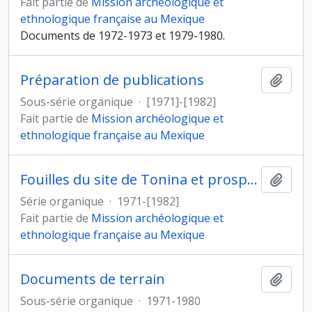
Fait partie de
Mission archéologique et
ethnologique française au Mexique
Documents de 1972-1973 et 1979-1980.
Préparation de publications
Ajout
Sous-série organique
·
[1971]-[1982]
Fait partie de
Mission archéologique et
ethnologique française au Mexique
Fouilles du site de Tonina et prospections dans la vallée d'Ocosingo (Mexique)
Ajout
Série organique
·
1971-[1982]
Fait partie de
Mission archéologique et
ethnologique française au Mexique
Documents de terrain
Ajout
Sous-série organique
·
1971-1980