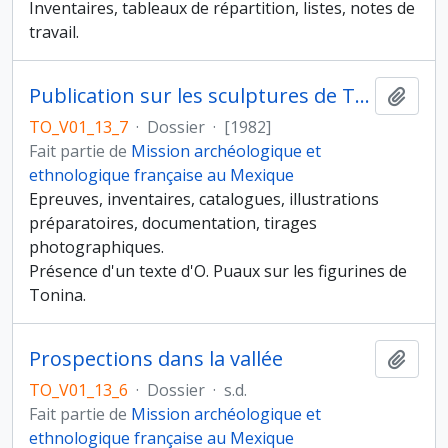
Inventaires, tableaux de répartition, listes, notes de
travail.
Publication sur les sculptures de Tonina, phase 1
Ajout
TO_V01_13_7
·
Dossier
·
[1982]
Fait partie de
Mission archéologique et
ethnologique française au Mexique
Epreuves, inventaires, catalogues, illustrations
préparatoires, documentation, tirages
photographiques.
Présence d'un texte d'O. Puaux sur les figurines de
Tonina.
Prospections dans la vallée
Ajout
TO_V01_13_6
·
Dossier
·
s.d.
Fait partie de
Mission archéologique et
ethnologique française au Mexique