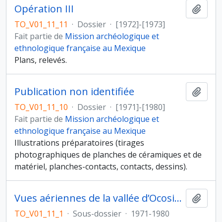
Opération III
Ajout
TO_V01_11_11
·
Dossier
·
[1972]-[1973]
Fait partie de
Mission archéologique et
ethnologique française au Mexique
Plans, relevés.
Publication non identifiée
Ajout
TO_V01_11_10
·
Dossier
·
[1971]-[1980]
Fait partie de
Mission archéologique et
ethnologique française au Mexique
Illustrations préparatoires (tirages
photographiques de planches de céramiques et de
matériel, planches-contacts, contacts, dessins).
Vues aériennes de la vallée d’Ocosingo
Ajout
TO_V01_11_1
·
Sous-dossier
·
1971-1980