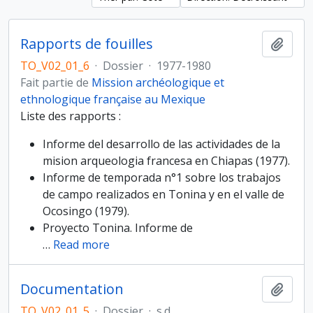
Rapports de fouilles
Ajout
TO_V02_01_6
·
Dossier
·
1977-1980
Fait partie de
Mission archéologique et
ethnologique française au Mexique
Liste des rapports :
Informe del desarrollo de las actividades de la
mision arqueologia francesa en Chiapas (1977).
Informe de temporada n°1 sobre los trabajos
de campo realizados en Tonina y en el valle de
Ocosingo (1979).
Proyecto Tonina. Informe de
…
Read more
Documentation
Ajout
TO_V02_01_5
·
Dossier
·
s.d.