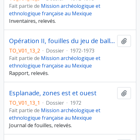
Fait partie de
Mission archéologique et
ethnologique française au Mexique
Inventaires, relevés.
Opération II, fouilles du jeu de balle et de la structure sud
Ajout
TO_V01_13_2
·
Dossier
·
1972-1973
Fait partie de
Mission archéologique et
ethnologique française au Mexique
Rapport, relevés.
Esplanade, zones est et ouest
Ajout
TO_V01_13_1
·
Dossier
·
1972
Fait partie de
Mission archéologique et
ethnologique française au Mexique
Journal de fouilles, relevés.