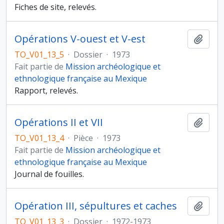
Fiches de site, relevés.
Opérations V-ouest et V-est
Ajout
TO_V01_13_5
·
Dossier
·
1973
Fait partie de
Mission archéologique et
ethnologique française au Mexique
Rapport, relevés.
Opérations II et VII
Ajout
TO_V01_13_4
·
Pièce
·
1973
Fait partie de
Mission archéologique et
ethnologique française au Mexique
Journal de fouilles.
Opération III, sépultures et caches
Ajout
TO_V01_13_3
·
Dossier
·
1972-1973