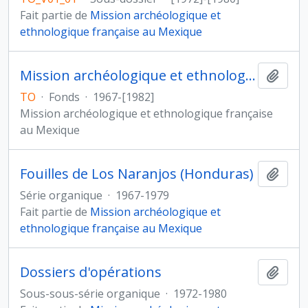
Fait partie de
Mission archéologique et
ethnologique française au Mexique
Mission archéologique et ethnologique française au Mexique
Ajout
TO
·
Fonds
·
1967-[1982]
Mission archéologique et ethnologique française
au Mexique
Fouilles de Los Naranjos (Honduras)
Ajout
Série organique
·
1967-1979
Fait partie de
Mission archéologique et
ethnologique française au Mexique
Dossiers d'opérations
Ajout
Sous-sous-série organique
·
1972-1980