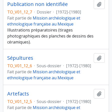
Publication non identifiée
Ajout
TO_V01_12_7
·
Dossier
·
[1972]-[1980]
Fait partie de
Mission archéologique et
ethnologique française au Mexique
Illustrations préparatoires (tirages
photographiques des planches de dessins des
céramiques).
Sépultures
Ajout
TO_V01_12_6
·
Sous-dossier
·
[1972]-[1980]
Fait partie de
Mission archéologique et
ethnologique française au Mexique
Artefacts
Ajout
TO_V01_12_5
·
Sous-dossier
·
[1972]-[1980]
Fait partie de
Mission archéologique et