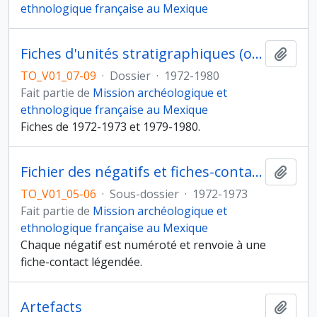
ethnologique française au Mexique
Fiches d'unités stratigraphiques (ou fiches d'opération)
Ajout
TO_V01_07-09
·
Dossier
·
1972-1980
Fait partie de
Mission archéologique et
ethnologique française au Mexique
Fiches de 1972-1973 et 1979-1980.
Fichier des négatifs et fiches-contacts
Ajout
TO_V01_05-06
·
Sous-dossier
·
1972-1973
Fait partie de
Mission archéologique et
ethnologique française au Mexique
Chaque négatif est numéroté et renvoie à une
fiche-contact légendée.
Artefacts
Ajout