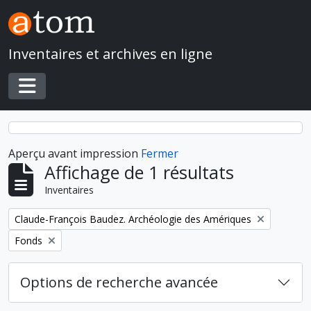
Skip to main content
Inventaires et archives en ligne
Toggle navigation
Aperçu avant impression
Fermer
Affichage de 1 résultats
Inventaires
Remove filter:
Claude-François Baudez. Archéologie des Amériques
Remove filter:
Fonds
Options de recherche avancée