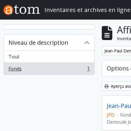
Skip to main content
Inventaires et archives en ligne
Aff
Inventa
Niveau de description
Remove filter:
Jean-Paul Demo
Tout
Options 
Fonds
1
, 1 résultats
Aperçu ava
Jean-Paul
JPD
·
Fond
Demoule J