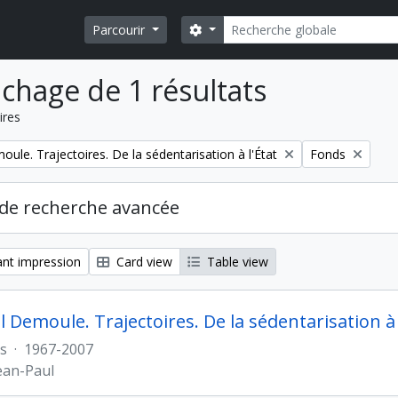
Rechercher
Search options
Parcourir
ichage de 1 résultats
ires
Remove filter:
ule. Trajectoires. De la sédentarisation à l'État
Fonds
de recherche avancée
nt impression
Card view
Table view
 Demoule. Trajectoires. De la sédentarisation à 
s
·
1967-2007
ean-Paul