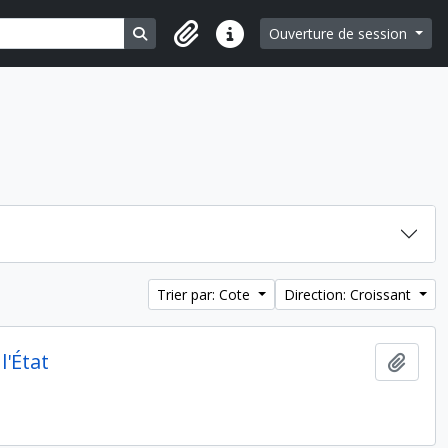
Search in browse page
Ouverture de session
Liens rapides
Trier par: Cote
Direction: Croissant
l'État
Ajout