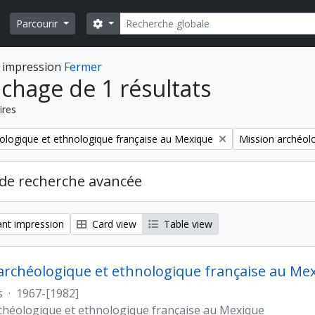
Rechercher
Search options
Parcourir
 impression
Fermer
ichage de 1 résultats
ires
Remove filter:
ologique et ethnologique française au Mexique
Mission archéol
de recherche avancée
nt impression
Card view
Table view
archéologique et ethnologique française au Me
s
·
1967-[1982]
chéologique et ethnologique française au Mexique