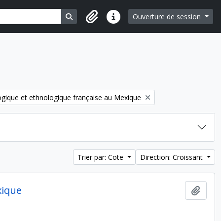
Search in browse page
Ouverture de session
Liens rapides
ogique et ethnologique française au Mexique
Trier par: Cote
Direction: Croissant
xique
Ajout