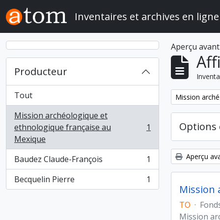
Skip to main content
Inventaires et archives en ligne
Aperçu avant
Aff
Producteur
Inventa
Tout
Remove filter:
Mission arché
Mission archéologique et
Options 
ethnologique française au
1
, 1 résultats
Mexique
Aperçu ava
Baudez Claude-François
1
, 1 résultats
Becquelin Pierre
1
, 1 résultats
Mission 
TO
·
Fond
Mission ar