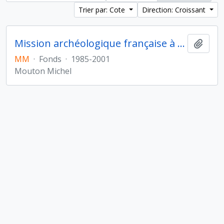
Trier par: Cote
Direction: Croissant
Mission archéologique française à Sharjah (Émirats arabes unis)
Ajout
MM
·
Fonds
·
1985-2001
Mouton Michel