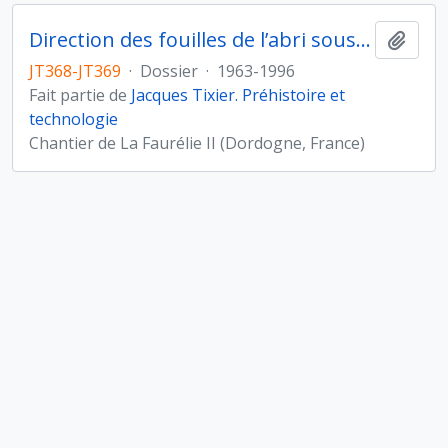
Direction des fouilles de l’abri sous roche de La Faurélie II (Dordogne)
Ajout
JT368-JT369
·
Dossier
·
1963-1996
Fait partie de
Jacques Tixier. Préhistoire et
technologie
Chantier de La Faurélie II (Dordogne, France)