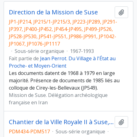
Direction de la Mission de Suse
Ajout
JP1-JP214, JP215/1-JP215/3, JP223-JP289, JP291-
JP397, JP400-JP452, JP454-JP495, JP499-JP526,
JP528-JP530, JP541-JP551, JP986-JP991, JP1042-
JP1067, JP1076-JP1117
·
Sous-série organique
·
1967-1993
Fait partie de
Jean Perrot. Du Village à l'État au
Proche- et Moyen-Orient
Les documents datent de 1968 à 1979 en large
majorité. Présence de documents de 1985 liés au
colloque de Cirey-les-Bellevaux (JP549).
Mission de Suse. Délégation archéologique
française en Iran
Chantier de la Ville Royale II à Suse, Iran
Ajout
PDM434-PDM517
·
Sous-série organique
·