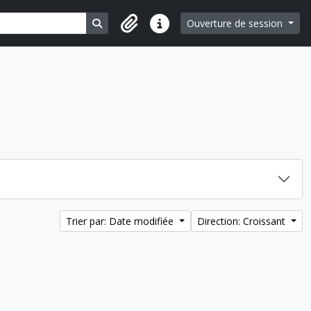
Search in browse page
Ouverture de session
Liens rapides
Trier par: Date modifiée
Direction: Croissant