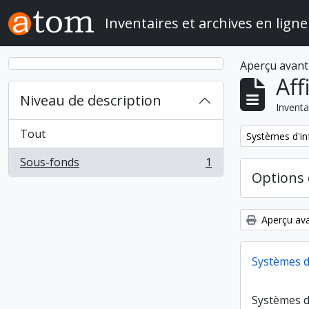
Skip to main content
Inventaires et archives en ligne
Aperçu avant
Aff
Niveau de description
Inventa
Tout
Remove filter:
Systèmes d'in
Sous-fonds
1
, 1 résultats
Options 
Aperçu ava
Systèmes d
Systèmes d