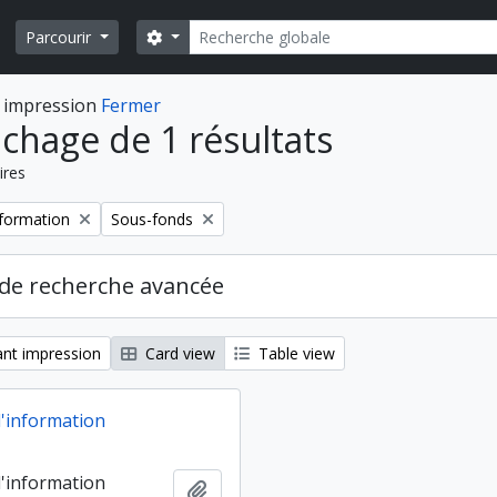
Rechercher
Search options
Parcourir
 impression
Fermer
ichage de 1 résultats
ires
Remove filter:
formation
Sous-fonds
de recherche avancée
nt impression
Card view
Table view
'information
'information
Ajouter au presse-papier