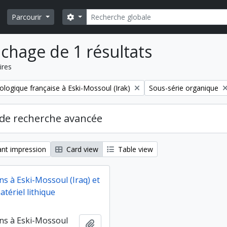
Rechercher
Search options
Parcourir
ichage de 1 résultats
ires
Remove filter:
ologique française à Eski-Mossoul (Irak)
Sous-série organique
de recherche avancée
nt impression
Card view
Table view
ns à Eski-Mossoul (Iraq) et
tériel lithique
ns à Eski-Mossoul
Ajouter au presse-papier