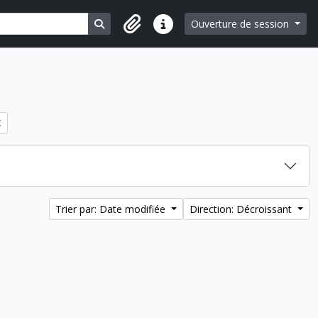
Search in browse page
Ouverture de session
Liens rapides
Trier par: Date modifiée
Direction: Décroissant