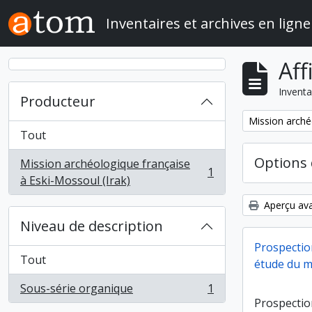
Skip to main content
Inventaires et archives en ligne
Aff
Inventa
Producteur
Remove filter:
Mission arché
Tout
Options 
Mission archéologique française
1
, 1 résultats
à Eski-Mossoul (Irak)
Aperçu ava
Niveau de description
Prospectio
Tout
étude du ma
Sous-série organique
1
, 1 résultats
Prospectio