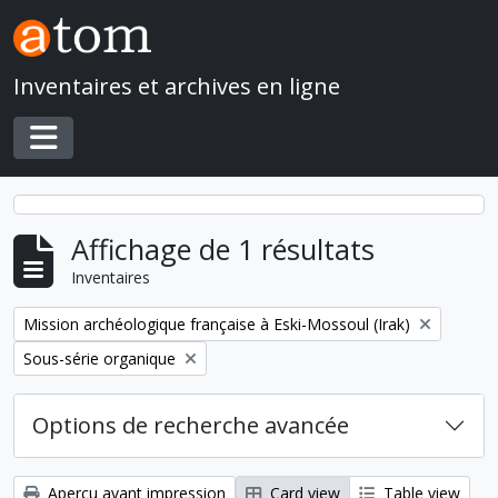
Skip to main content
Inventaires et archives en ligne
Toggle navigation
Affichage de 1 résultats
Inventaires
Remove filter:
Mission archéologique française à Eski-Mossoul (Irak)
Remove filter:
Sous-série organique
Options de recherche avancée
Aperçu avant impression
Card view
Table view