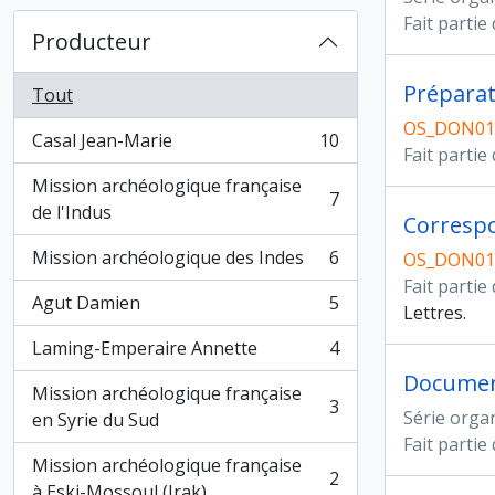
Fait partie
Producteur
Préparat
Tout
OS_DON01
Casal Jean-Marie
10
, 10 résultats
Fait partie
Mission archéologique française
7
, 7 résultats
de l'Indus
Corresp
Mission archéologique des Indes
6
OS_DON01
, 6 résultats
Fait partie
Agut Damien
5
Lettres.
, 5 résultats
Laming-Emperaire Annette
4
, 4 résultats
Documen
Mission archéologique française
3
Série orga
, 3 résultats
en Syrie du Sud
Fait partie
Mission archéologique française
2
, 2 résultats
à Eski-Mossoul (Irak)