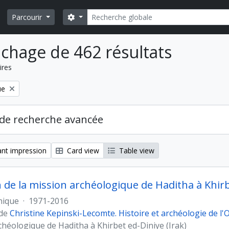
Rechercher
Search options
Parcourir
ichage de 462 résultats
ires
ue
de recherche avancée
nt impression
Card view
Table view
n de la mission archéologique de Haditha à Khir
nique
·
1971-2016
 de
Christine Kepinski-Lecomte. Histoire et archéologie de l
chéologique de Haditha à Khirbet ed-Diniye (Irak)