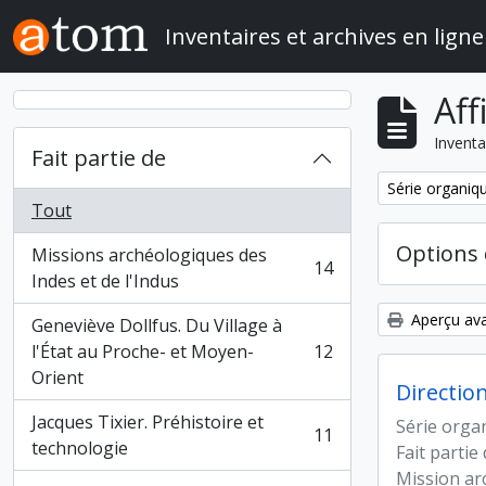
Skip to main content
Inventaires et archives en ligne
Aff
Inventa
Fait partie de
Remove filter:
Série organiq
Tout
Options 
Missions archéologiques des
14
, 14 résultats
Indes et de l'Indus
Aperçu ava
Geneviève Dollfus. Du Village à
l'État au Proche- et Moyen-
12
, 12 résultats
Orient
Directio
Jacques Tixier. Préhistoire et
Série orga
11
, 11 résultats
technologie
Fait partie
Mission ar