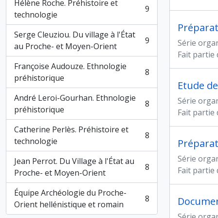
Hélène Roche. Préhistoire et
9
, 9 résultats
technologie
Préparat
Serge Cleuziou. Du village à l'État
9
Série orga
, 9 résultats
au Proche- et Moyen-Orient
Fait partie
Françoise Audouze. Ethnologie
8
, 8 résultats
préhistorique
Etude de
André Leroi-Gourhan. Ethnologie
Série orga
8
, 8 résultats
préhistorique
Fait partie
Catherine Perlès. Préhistoire et
8
, 8 résultats
technologie
Préparat
Série orga
Jean Perrot. Du Village à l'État au
8
Fait partie
, 8 résultats
Proche- et Moyen-Orient
Équipe Archéologie du Proche-
8
Documen
, 8 résultats
Orient hellénistique et romain
Série orga