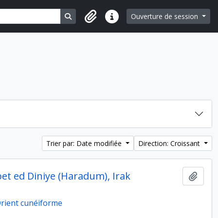
Search in browse page
Ouverture de session
Liens rapides
Trier par: Date modifiée
Direction: Croissant
bet ed Diniye (Haradum), Irak
Ajout
'Orient cunéiforme