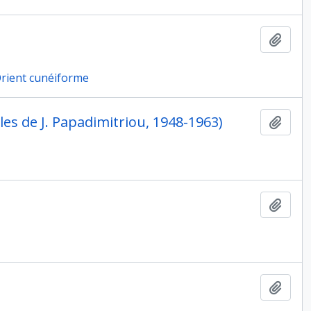
Ajout
'Orient cunéiforme
les de J. Papadimitriou, 1948-1963)
Ajout
Ajout
Ajout