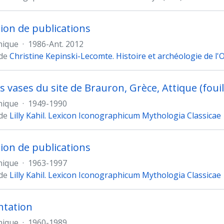
ion de publications
nique
·
1986-Ant. 2012
 de
Christine Kepinski-Lecomte. Histoire et archéologie de l
s vases du site de Brauron, Grèce, Attique (fouil
nique
·
1949-1990
 de
Lilly Kahil. Lexicon Iconographicum Mythologia Classicae
ion de publications
nique
·
1963-1997
 de
Lilly Kahil. Lexicon Iconographicum Mythologia Classicae
tation
nique
·
1960-1989