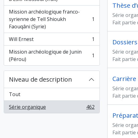
Mission archéologique franco-
Série orga
syrienne de Tell Shioukh
1
, 1 résultats
Fait partie
Faouqâni (Syrie)
Will Ernest
1
Dossiers
, 1 résultats
Mission archéologique de Junin
Série orga
1
, 1 résultats
(Pérou)
Fait partie
Carrière
Niveau de description
Série orga
Tout
Fait partie
Série organique
462
, 462 résultats
Préparat
Série orga
Fait partie