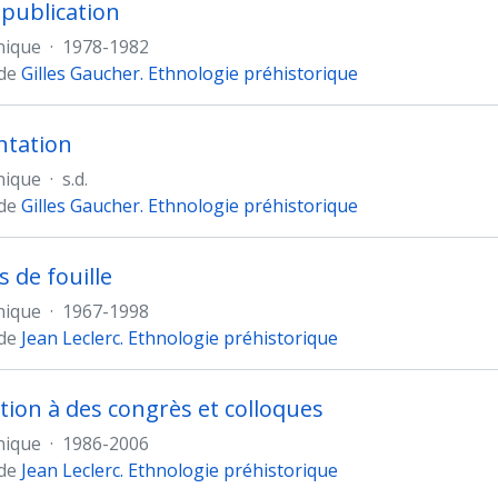
 publication
nique
·
1978-1982
 de
Gilles Gaucher. Ethnologie préhistorique
tation
nique
·
s.d.
 de
Gilles Gaucher. Ethnologie préhistorique
 de fouille
nique
·
1967-1998
 de
Jean Leclerc. Ethnologie préhistorique
ation à des congrès et colloques
nique
·
1986-2006
 de
Jean Leclerc. Ethnologie préhistorique