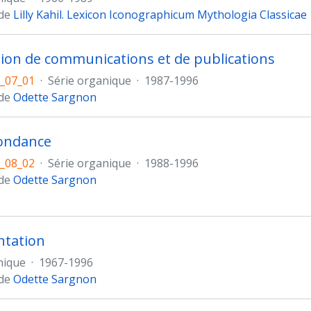
 de
Lilly Kahil. Lexicon Iconographicum Mythologia Classicae
ion de communications et de publications
_07_01
·
Série organique
·
1987-1996
 de
Odette Sargnon
ondance
_08_02
·
Série organique
·
1988-1996
 de
Odette Sargnon
tation
nique
·
1967-1996
 de
Odette Sargnon