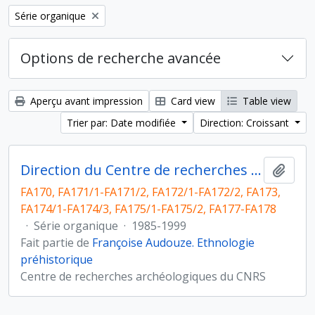
Remove filter:
Série organique
Options de recherche avancée
Aperçu avant impression
Card view
Table view
Trier par: Date modifiée
Direction: Croissant
Direction du Centre de recherches archéologiques
Ajout
FA170, FA171/1-FA171/2, FA172/1-FA172/2, FA173,
FA174/1-FA174/3, FA175/1-FA175/2, FA177-FA178
·
Série organique
·
1985-1999
Fait partie de
Françoise Audouze. Ethnologie
préhistorique
Centre de recherches archéologiques du CNRS