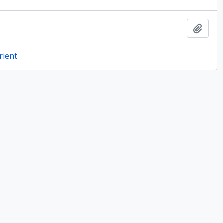
Ajout
rient