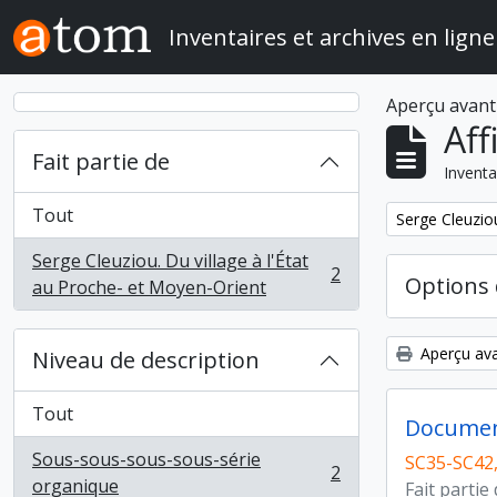
Skip to main content
Inventaires et archives en ligne
Aperçu avant
Aff
Fait partie de
Inventa
Tout
Remove filter:
Serge Cleuziou
Serge Cleuziou. Du village à l'État
2
Options 
, 2 résultats
au Proche- et Moyen-Orient
Aperçu ava
Niveau de description
Tout
Documen
Sous-sous-sous-sous-série
SC35-SC42,
2
, 2 résultats
organique
Fait partie