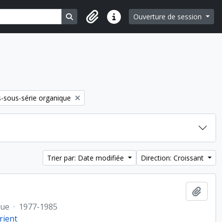
Search in browse page
Ouverture de session
Liens rapides
-sous-série organique
Trier par: Date modifiée
Direction: Croissant
Ajout
que
·
1977-1985
rient