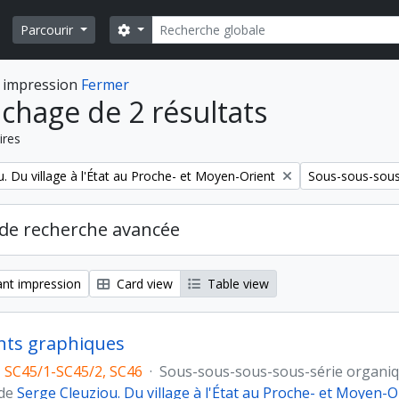
Rechercher
Search options
Parcourir
 impression
Fermer
ichage de 2 résultats
ires
Remove filter:
. Du village à l'État au Proche- et Moyen-Orient
Sous-sous-sous
de recherche avancée
nt impression
Card view
Table view
ts graphiques
 SC45/1-SC45/2, SC46
·
Sous-sous-sous-sous-série organi
 de
Serge Cleuziou. Du village à l'État au Proche- et Moyen-O