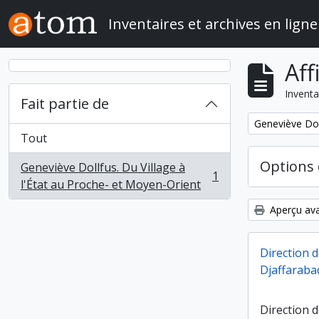
Skip to main content
Inventaires et archives en ligne
Aff
Inventa
Fait partie de
Remove filter:
Geneviève Doll
Tout
Options 
Geneviève Dollfus. Du Village à
1
, 1 résultats
l'État au Proche- et Moyen-Orient
Aperçu ava
Direction 
Djaffarabad
Direction d