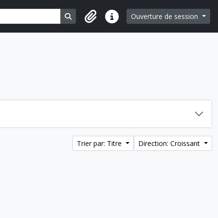
Search in browse page
Ouverture de session
Liens rapides
Trier par: Titre
Direction: Croissant