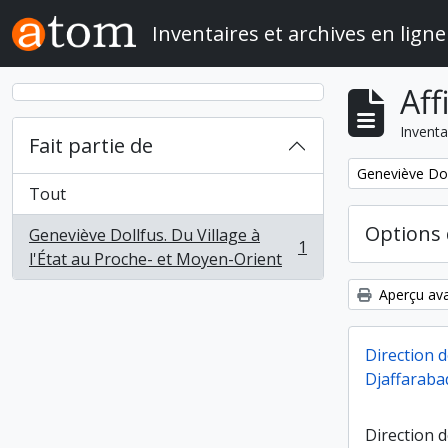
Skip to main content
Inventaires et archives en ligne
Aff
Inventa
Fait partie de
Remove filter:
Geneviève Doll
Tout
Options 
Geneviève Dollfus. Du Village à
1
, 1 résultats
l'État au Proche- et Moyen-Orient
Aperçu ava
Direction 
Djaffarabad
Direction d