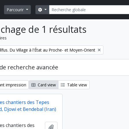
Rechercher
Search options
Parcourir
ichage de 1 résultats
ires
fus. Du Village à l'État au Proche- et Moyen-Orient
de recherche avancée
nt impression
Card view
Table view
des chantiers des Tepes
, Djowi et Bendebal (Iran)
es chantiers des
Ajouter au presse-papier