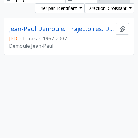
Trier par: Identifiant
Direction: Croissant
Jean-Paul Demoule. Trajectoires. De la sédentarisation à l'État
Ajout
JPD
·
Fonds
·
1967-2007
Demoule Jean-Paul