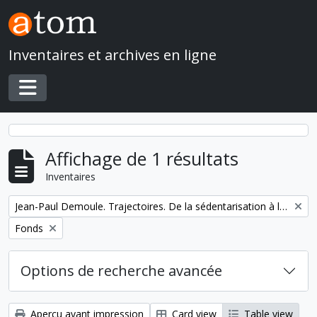
Skip to main content
Inventaires et archives en ligne
Toggle navigation
Affichage de 1 résultats
Inventaires
Remove filter:
Jean-Paul Demoule. Trajectoires. De la sédentarisation à l'État
Remove filter:
Fonds
Options de recherche avancée
Aperçu avant impression
Card view
Table view