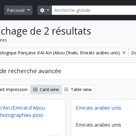
Rechercher
Search options
Parcourir
ichage de 2 résultats
ires
Re
ologique française d'Al-Aïn (Abou Dhabi, Emirats arabes unis)
Do
de recherche avancée
nt impression
Card view
Table view
Al Ain (Emirat d'Abou
Emirats arabes unis
photographies post-
Emirats arabes unis