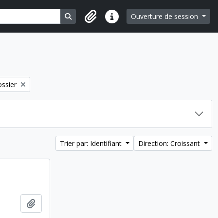
Search in browse page
Ouverture de session
Liens rapides
move filter:
ssier
Trier par: Identifiant
Direction: Croissant
Ajouter au presse-papier