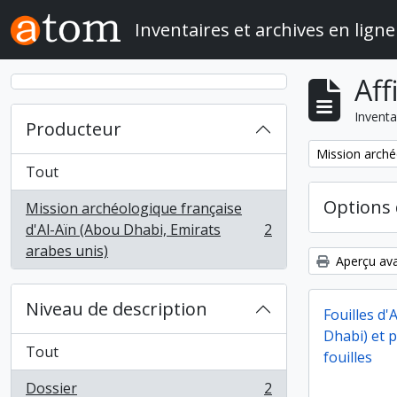
Skip to main content
Inventaires et archives en ligne
Aff
Inventa
Producteur
Remove filter:
Mission arché
Tout
Options 
Mission archéologique française
d'Al-Aïn (Abou Dhabi, Emirats
2
, 2 résultats
arabes unis)
Aperçu ava
Niveau de description
Fouilles d'
Dhabi) et 
Tout
fouilles
Dossier
2