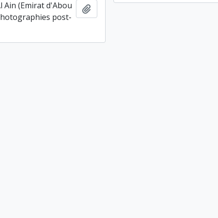
Al Ain (Emirat d'Abou
Ajouter au presse-papier
photographies post-