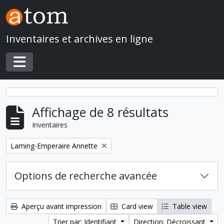
Skip to main content
Inventaires et archives en ligne
Toggle navigation
Affichage de 8 résultats
Inventaires
Remove filter:
Laming-Emperaire Annette
Options de recherche avancée
Aperçu avant impression
Card view
Table view
Trier par: Identifiant
Direction: Décroissant