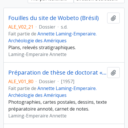
Fouilles du site de Wobeto (Brésil)
Ajout
ALE_V02_21
·
Dossier
·
s.d.
Fait partie de
Annette Laming-Emperaire.
Archéologie des Amériques
Plans, relevés stratigraphiques.
Laming-Emperaire Annette
Préparation de thèse de doctorat « La signification de l’art rupestre paléolithique. Méthode et applications », sous la direction d’André Leroi-Gourhan, Faculté des lettres, université de Paris
Ajout
ALE_V01_80
·
Dossier
·
[1957]
Fait partie de
Annette Laming-Emperaire.
Archéologie des Amériques
Photographies, cartes postales, dessins, texte
préparatoire annoté, carnet de notes.
Laming-Emperaire Annette