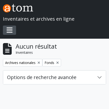
Skip to main content
Inventaires et archives en ligne
Toggle navigation
Aucun résultat
Inventaires
Remove filter:
Remove filter:
Archives nationales
Fonds
Options de recherche avancée