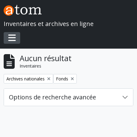
Skip to main content
Inventaires et archives en ligne
Toggle navigation
Aucun résultat
Inventaires
Remove filter:
Remove filter:
Archives nationales
Fonds
Options de recherche avancée