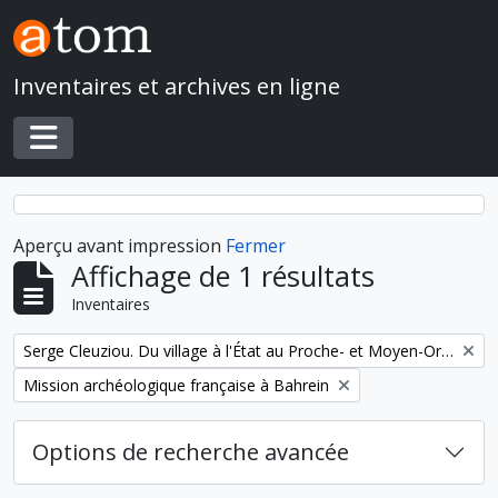
Skip to main content
Inventaires et archives en ligne
Toggle navigation
Aperçu avant impression
Fermer
Affichage de 1 résultats
Inventaires
Remove filter:
Serge Cleuziou. Du village à l'État au Proche- et Moyen-Orient
Remove filter:
Mission archéologique française à Bahrein
Options de recherche avancée