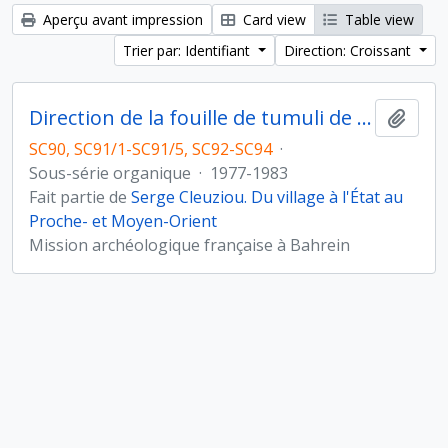
Aperçu avant impression
Card view
Table view
Trier par: Identifiant
Direction: Croissant
Direction de la fouille de tumuli de l'Age du Bronze à Umm Jidr, Bahreïn (novembre 1979)
Ajout
SC90, SC91/1-SC91/5, SC92-SC94
·
Sous-série organique
·
1977-1983
Fait partie de
Serge Cleuziou. Du village à l'État au
Proche- et Moyen-Orient
Mission archéologique française à Bahrein