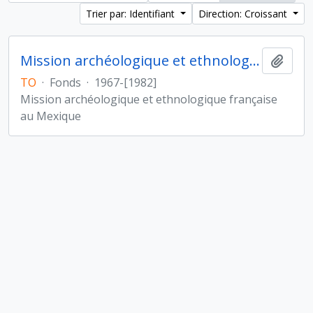
Trier par: Identifiant
Direction: Croissant
Mission archéologique et ethnologique française au Mexique
Ajout
TO
·
Fonds
·
1967-[1982]
Mission archéologique et ethnologique française
au Mexique