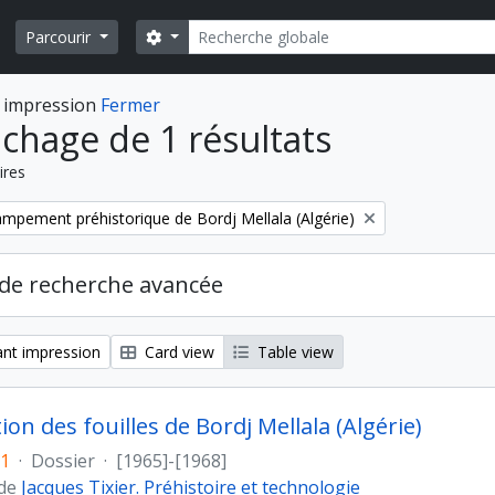
Rechercher
Search options
Parcourir
 impression
Fermer
ichage de 1 résultats
ires
ampement préhistorique de Bordj Mellala (Algérie)
de recherche avancée
nt impression
Card view
Table view
ion des fouilles de Bordj Mellala (Algérie)
71
·
Dossier
·
[1965]-[1968]
 de
Jacques Tixier. Préhistoire et technologie