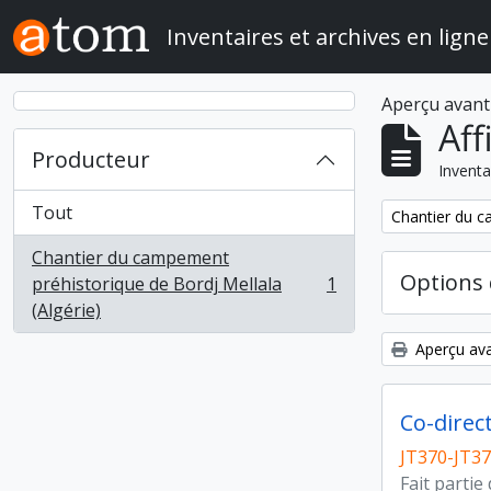
Skip to main content
Inventaires et archives en ligne
Aperçu avant
Aff
Producteur
Inventa
Tout
Remove filter:
Chantier du c
Chantier du campement
Options 
préhistorique de Bordj Mellala
1
, 1 résultats
(Algérie)
Aperçu ava
Co-direct
JT370-JT3
Fait partie