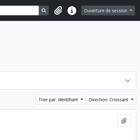
Search in browse page
Ouverture de session
Liens rapides
Trier par: Identifiant
Direction: Croissant
Ajout