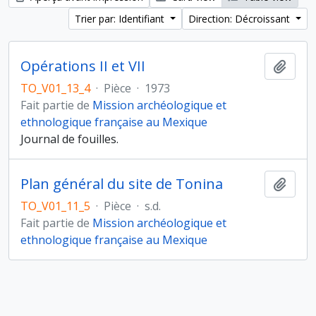
Trier par: Identifiant
Direction: Décroissant
Opérations II et VII
Ajout
TO_V01_13_4
·
Pièce
·
1973
Fait partie de
Mission archéologique et
ethnologique française au Mexique
Journal de fouilles.
Plan général du site de Tonina
Ajout
TO_V01_11_5
·
Pièce
·
s.d.
Fait partie de
Mission archéologique et
ethnologique française au Mexique