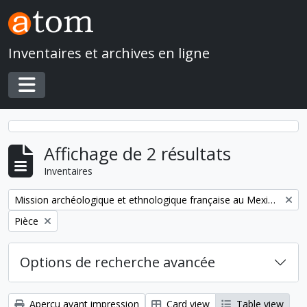
Skip to main content
Inventaires et archives en ligne
Toggle navigation
Affichage de 2 résultats
Inventaires
Remove filter:
Mission archéologique et ethnologique française au Mexique
Remove filter:
Pièce
Options de recherche avancée
Aperçu avant impression
Card view
Table view