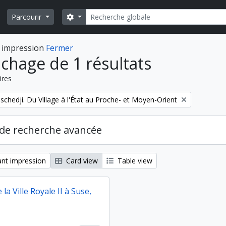
Rechercher
Search options
Parcourir
 impression
Fermer
ichage de 1 résultats
ires
schedji. Du Village à l'État au Proche- et Moyen-Orient
de recherche avancée
nt impression
Card view
Table view
 la Ville Royale II à Suse,