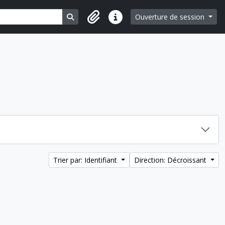
Search in browse page
Ouverture de session
Liens rapides
Trier par: Identifiant
Direction: Décroissant