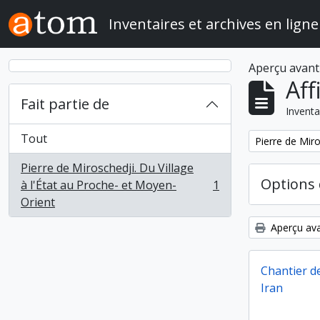
Skip to main content
Inventaires et archives en ligne
Aperçu avant
Aff
Fait partie de
Inventa
Tout
Remove filter:
Pierre de Miro
Pierre de Miroschedji. Du Village
Options 
à l'État au Proche- et Moyen-
1
, 1 résultats
Orient
Aperçu ava
Chantier de
Iran