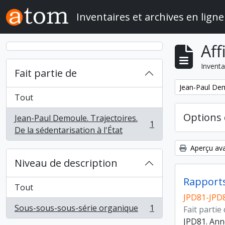
Skip to main content
Inventaires et archives en ligne
Aff
Inventa
Fait partie de
Remove filter:
Jean-Paul Demo
Tout
Options 
Jean-Paul Demoule. Trajectoires.
1
, 1 résultats
De la sédentarisation à l'État
Aperçu ava
Niveau de description
Rapports
Tout
JPD81-JPD
Sous-sous-sous-série organique
1
Fait partie
, 1 résultats
JPD81. Ann