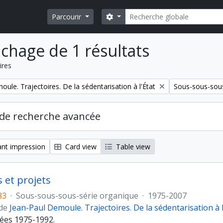
Rechercher
Search options
Parcourir
ichage de 1 résultats
ires
Remove filter:
ule. Trajectoires. De la sédentarisation à l'État
Sous-sous-sous
de recherche avancée
nt impression
Card view
Table view
 et projets
83
·
Sous-sous-sous-série organique
·
1975-2007
 de
Jean-Paul Demoule. Trajectoires. De la sédentarisation à l
ées 1975-1992.