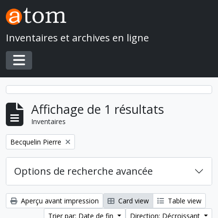
Skip to main content
Inventaires et archives en ligne
Toggle navigation
Affichage de 1 résultats
Inventaires
Remove filter:
Becquelin Pierre
Options de recherche avancée
Aperçu avant impression
Card view
Table view
Trier par: Date de fin
Direction: Décroissant