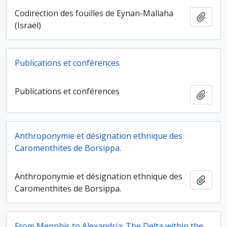
Codirection des fouilles de Eynan-Mallaha
Ajout
(Israël)
Publications et conférences
Publications et conférences
Ajout
Anthroponymie et désignation ethnique des
Caromenthites de Borsippa.
Anthroponymie et désignation ethnique des
Ajout
Caromenthites de Borsippa.
From Menphis to Alexandria: The Delta within the