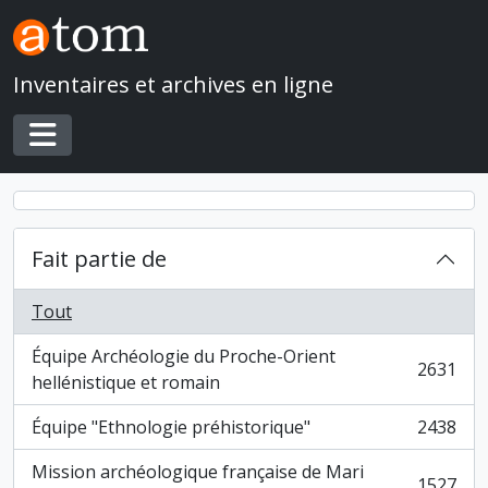
Skip to main content
Inventaires et archives en ligne
Toggle navigation
Fait partie de
Tout
Équipe Archéologie du Proche-Orient
2631
, 2631 résultats
hellénistique et romain
Équipe "Ethnologie préhistorique"
2438
, 2438 résultats
Mission archéologique française de Mari
1527