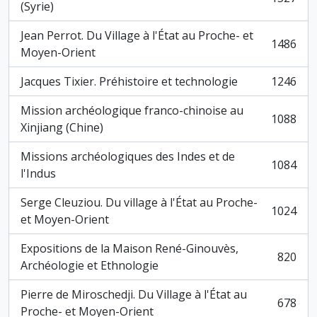
, 1527 résultats
(Syrie)
Jean Perrot. Du Village à l'État au Proche- et
1486
, 1486 résultats
Moyen-Orient
Jacques Tixier. Préhistoire et technologie
1246
, 1246 résultats
Mission archéologique franco-chinoise au
1088
, 1088 résultats
Xinjiang (Chine)
Missions archéologiques des Indes et de
1084
, 1084 résultats
l'Indus
Serge Cleuziou. Du village à l'État au Proche-
1024
, 1024 résultats
et Moyen-Orient
Expositions de la Maison René-Ginouvès,
820
, 820 résultats
Archéologie et Ethnologie
Pierre de Miroschedji. Du Village à l'État au
678
, 678 résultats
Proche- et Moyen-Orient