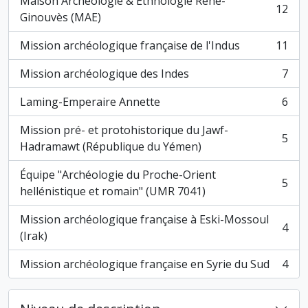
Maison Archéologie & Ethnologie René-
12
, 12 résultats
Ginouvès (MAE)
Mission archéologique française de l'Indus
11
, 11 résultats
Mission archéologique des Indes
7
, 7 résultats
Laming-Emperaire Annette
6
, 6 résultats
Mission pré- et protohistorique du Jawf-
5
, 5 résultats
Hadramawt (République du Yémen)
Équipe "Archéologie du Proche-Orient
5
, 5 résultats
hellénistique et romain" (UMR 7041)
Mission archéologique française à Eski-Mossoul
4
, 4 résultats
(Irak)
Mission archéologique française en Syrie du Sud
4
, 4 résultats