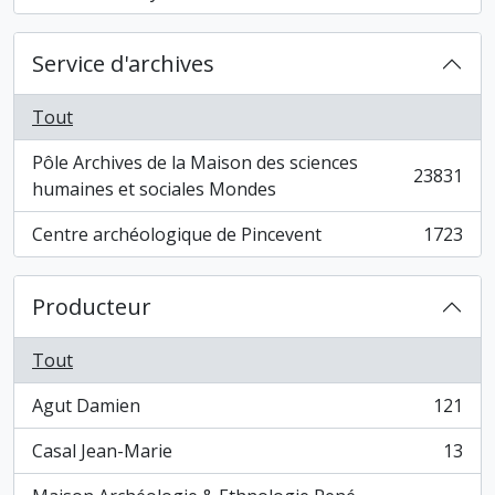
Service d'archives
Tout
Pôle Archives de la Maison des sciences
23831
, 23831 résultats
humaines et sociales Mondes
Centre archéologique de Pincevent
1723
, 1723 résultats
Producteur
Tout
Agut Damien
121
, 121 résultats
Casal Jean-Marie
13
, 13 résultats