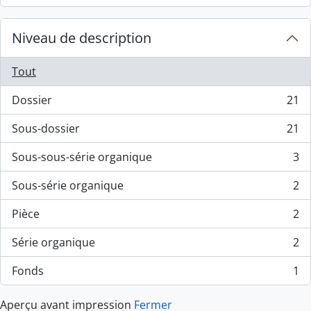
Niveau de description
Tout
Dossier
21
, 21 résultats
Sous-dossier
21
, 21 résultats
Sous-sous-série organique
3
, 3 résultats
Sous-série organique
2
, 2 résultats
Pièce
2
, 2 résultats
Série organique
2
, 2 résultats
Fonds
1
, 1 résultats
Aperçu avant impression
Fermer