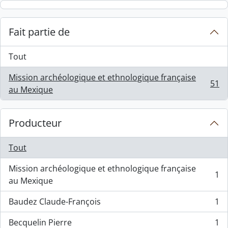
Skip to main content
Fait partie de
Tout
Mission archéologique et ethnologique française
51
, 51 résultats
au Mexique
Producteur
Tout
Mission archéologique et ethnologique française
1
, 1 résultats
au Mexique
Baudez Claude-François
1
, 1 résultats
Becquelin Pierre
1
, 1 résultats