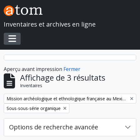
Skip to main content
Inventaires et archives en ligne
Toggle navigation
Aperçu avant impression
Fermer
Affichage de 3 résultats
Inventaires
Remove filter:
Mission archéologique et ethnologique française au Mexique
Remove filter:
Sous-sous-série organique
Options de recherche avancée