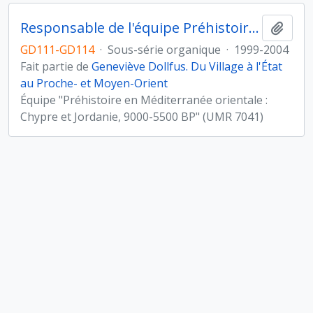
Responsable de l'équipe Préhistoire en Méditerranée orientale (UMR 7041, Archéologies et Sciences de l'Antiquité)
Ajout
GD111-GD114
·
Sous-série organique
·
1999-2004
Fait partie de
Geneviève Dollfus. Du Village à l'État
au Proche- et Moyen-Orient
Équipe "Préhistoire en Méditerranée orientale :
Chypre et Jordanie, 9000-5500 BP" (UMR 7041)