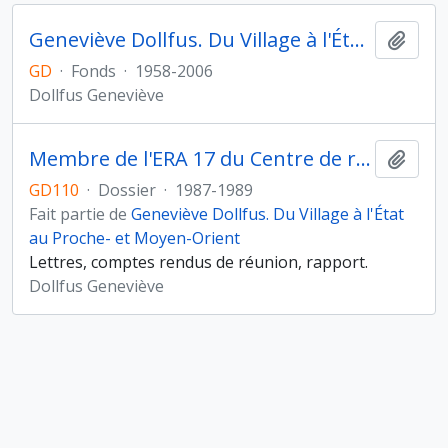
Geneviève Dollfus. Du Village à l'État au Proche- et Moyen-Orient
Ajout
GD
·
Fonds
·
1958-2006
Dollfus Geneviève
Membre de l'ERA 17 du Centre de recherches archéologiques (CNRS)
Ajout
GD110
·
Dossier
·
1987-1989
Fait partie de
Geneviève Dollfus. Du Village à l'État
au Proche- et Moyen-Orient
Lettres, comptes rendus de réunion, rapport.
Dollfus Geneviève