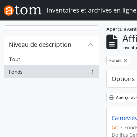
Skip to main content
Inventaires et archives en ligne
Aperçu avant
Aff
Niveau de description
Inventa
Tout
Remove filter:
Fonds
Fonds
1
, 1 résultats
Options 
Aperçu ava
Genevièv
GD
·
Fond
Dollfus Ge