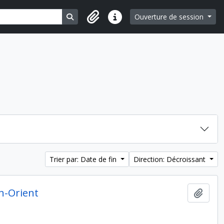
Search in browse page
Ouverture de session
Liens rapides
Trier par: Date de fin
Direction: Décroissant
en-Orient
Ajout