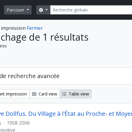
Rechercher
Search options
Parcourir
 impression
Fermer
ichage de 1 résultats
ires
de recherche avancée
nt impression
Card view
Table view
e Dollfus. Du Village à l'État au Proche- et Moy
s
·
1958-2006
neviève