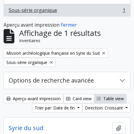
Sous-série organique
1
, 1 résultats
Aperçu avant impression
Fermer
Affichage de 1 résultats
Inventaires
Remove filter:
Mission archéologique française en Syrie du Sud
Remove filter:
Sous-série organique
Options de recherche avancée
Aperçu avant impression
Card view
Table view
Trier par: Date de fin
Direction: Croissant
Syrie du sud
Ajout