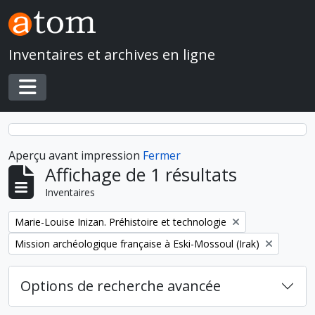
Skip to main content
Inventaires et archives en ligne
Toggle navigation
Aperçu avant impression
Fermer
Affichage de 1 résultats
Inventaires
Remove filter:
Marie-Louise Inizan. Préhistoire et technologie
Remove filter:
Mission archéologique française à Eski-Mossoul (Irak)
Options de recherche avancée