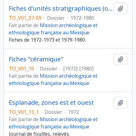
Fiches d'unités stratigraphiques (ou fiches d'opération)
Ajout
TO_V01_07-09
·
Dossier
·
1972-1980
Fait partie de
Mission archéologique et
ethnologique française au Mexique
Fiches de 1972-1973 et 1979-1980.
Fiches "céramique"
Ajout
TO_V01_10
·
Dossier
·
[1972]-[1980]
Fait partie de
Mission archéologique et
ethnologique française au Mexique
Esplanade, zones est et ouest
Ajout
TO_V01_13_1
·
Dossier
·
1972
Fait partie de
Mission archéologique et
ethnologique française au Mexique
Journal de fouilles, relevés.