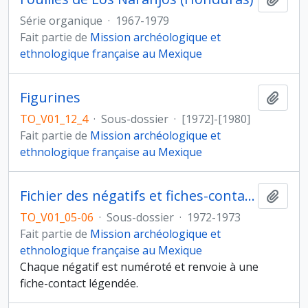
Série organique
·
1967-1979
Fait partie de
Mission archéologique et
ethnologique française au Mexique
Figurines
Ajout
TO_V01_12_4
·
Sous-dossier
·
[1972]-[1980]
Fait partie de
Mission archéologique et
ethnologique française au Mexique
Fichier des négatifs et fiches-contacts
Ajout
TO_V01_05-06
·
Sous-dossier
·
1972-1973
Fait partie de
Mission archéologique et
ethnologique française au Mexique
Chaque négatif est numéroté et renvoie à une
fiche-contact légendée.