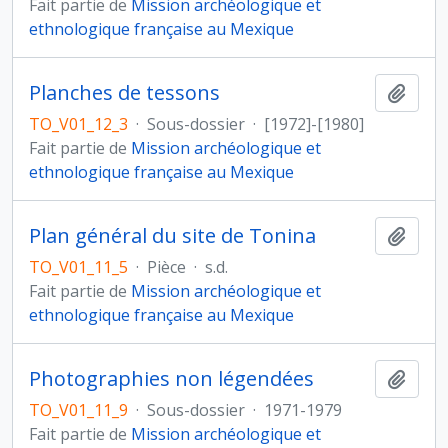
Fait partie de
Mission archéologique et
ethnologique française au Mexique
Planches de tessons
Ajout
TO_V01_12_3
·
Sous-dossier
·
[1972]-[1980]
Fait partie de
Mission archéologique et
ethnologique française au Mexique
Plan général du site de Tonina
Ajout
TO_V01_11_5
·
Pièce
·
s.d.
Fait partie de
Mission archéologique et
ethnologique française au Mexique
Photographies non légendées
Ajout
TO_V01_11_9
·
Sous-dossier
·
1971-1979
Fait partie de
Mission archéologique et