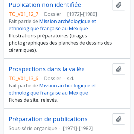
Publication non identifiée
Ajout
TO_V01_12_7
·
Dossier
·
[1972]-[1980]
Fait partie de
Mission archéologique et
ethnologique française au Mexique
Illustrations préparatoires (tirages
photographiques des planches de dessins des
céramiques).
Prospections dans la vallée
Ajout
TO_V01_13_6
·
Dossier
·
s.d.
Fait partie de
Mission archéologique et
ethnologique française au Mexique
Fiches de site, relevés.
Préparation de publications
Ajout
Sous-série organique
·
[1971]-[1982]