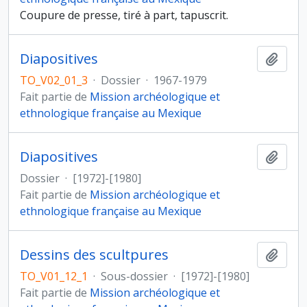
Coupure de presse, tiré à part, tapuscrit.
Diapositives
Ajout
TO_V02_01_3
·
Dossier
·
1967-1979
Fait partie de
Mission archéologique et
ethnologique française au Mexique
Diapositives
Ajout
Dossier
·
[1972]-[1980]
Fait partie de
Mission archéologique et
ethnologique française au Mexique
Dessins des scultpures
Ajout
TO_V01_12_1
·
Sous-dossier
·
[1972]-[1980]
Fait partie de
Mission archéologique et