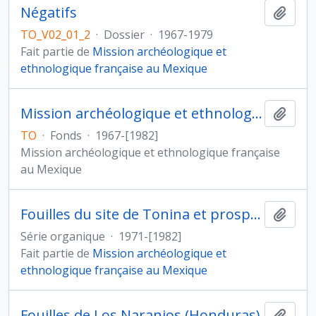
Négatifs
Ajout
TO_V02_01_2
·
Dossier
·
1967-1979
Fait partie de
Mission archéologique et
ethnologique française au Mexique
Mission archéologique et ethnologique française au Mexique
Ajout
TO
·
Fonds
·
1967-[1982]
Mission archéologique et ethnologique française
au Mexique
Fouilles du site de Tonina et prospections dans la vallée d'Ocosingo (Mexique)
Ajout
Série organique
·
1971-[1982]
Fait partie de
Mission archéologique et
ethnologique française au Mexique
Fouilles de Los Naranjos (Honduras)
Ajout