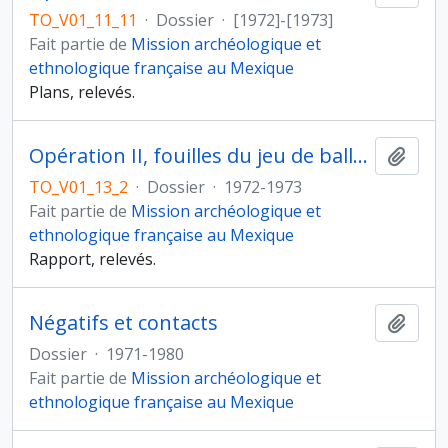
TO_V01_11_11
·
Dossier
·
[1972]-[1973]
Fait partie de
Mission archéologique et
ethnologique française au Mexique
Plans, relevés.
Opération II, fouilles du jeu de balle et de la structure sud
Ajout
TO_V01_13_2
·
Dossier
·
1972-1973
Fait partie de
Mission archéologique et
ethnologique française au Mexique
Rapport, relevés.
Négatifs et contacts
Ajout
Dossier
·
1971-1980
Fait partie de
Mission archéologique et
ethnologique française au Mexique