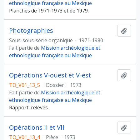
ethnologique française au Mexique
Planches de 1971-1973 et de 1979.
Photographies
Ajout
Sous-sous-série organique
·
1971-1980
Fait partie de
Mission archéologique et
ethnologique française au Mexique
Opérations V-ouest et V-est
Ajout
TO_V01_13_5
·
Dossier
·
1973
Fait partie de
Mission archéologique et
ethnologique française au Mexique
Rapport, relevés.
Opérations II et VII
Ajout
TO_V01_13_4
·
Pièce
·
1973