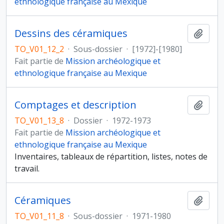
ethnologique française au Mexique
Dessins des céramiques
Ajout
TO_V01_12_2
·
Sous-dossier
·
[1972]-[1980]
Fait partie de
Mission archéologique et
ethnologique française au Mexique
Comptages et description
Ajout
TO_V01_13_8
·
Dossier
·
1972-1973
Fait partie de
Mission archéologique et
ethnologique française au Mexique
Inventaires, tableaux de répartition, listes, notes de
travail.
Céramiques
Ajout
TO_V01_11_8
·
Sous-dossier
·
1971-1980