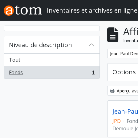
Skip to main content
Inventaires et archives en ligne
Aff
Inventa
Niveau de description
Remove filter:
Jean-Paul Demo
Tout
Options 
Fonds
1
, 1 résultats
Aperçu ava
Jean-Paul
JPD
·
Fond
Demoule J