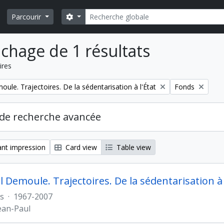
Rechercher
Search options
Parcourir
ichage de 1 résultats
ires
Remove filter:
ule. Trajectoires. De la sédentarisation à l'État
Fonds
de recherche avancée
nt impression
Card view
Table view
 Demoule. Trajectoires. De la sédentarisation à 
s
·
1967-2007
ean-Paul