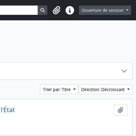
Search in browse page
Ouverture de session
Liens rapides
Trier par: Titre
Direction: Décroissant
l'État
Ajout