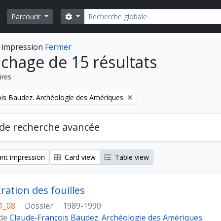
Rechercher
Search options
Parcourir
 impression
Fermer
ichage de 15 résultats
ires
is Baudez. Archéologie des Amériques
de recherche avancée
nt impression
Card view
Table view
ration des fouilles
1_08
·
Dossier
·
1989-1990
 de
Claude-François Baudez. Archéologie des Amériques