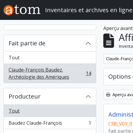
Skip to main content
Inventaires et archives en ligne
Aperçu avant
Aff
Fait partie de
Inventa
Tout
Remove filter:
Claude-Franço
Claude-François Baudez.
14
Options 
, 14 résultats
Archéologie des Amériques
Aperçu ava
Producteur
Tout
Administ
Baudez Claude-François
1
CFB_V01_0
, 1 résultats
Fait partie