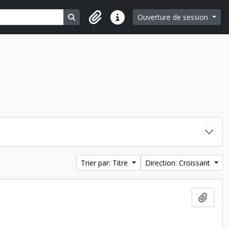
Search in browse page
Ouverture de session
Liens rapides
Trier par: Titre
Direction: Croissant
Ajout