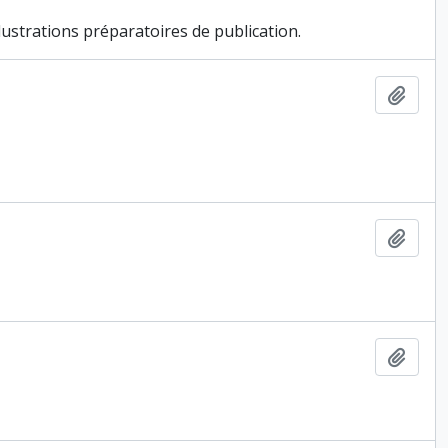
llustrations préparatoires de publication.
Ajout
Ajout
Ajout