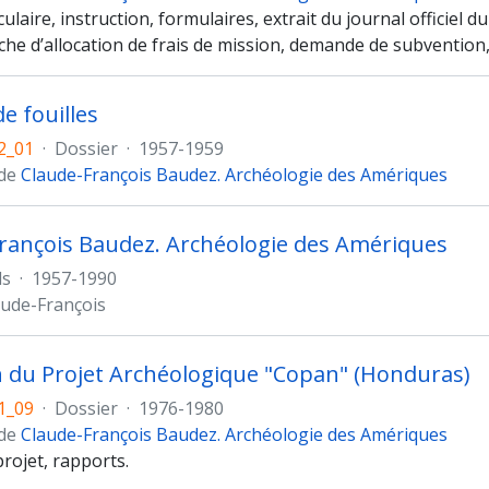
rculaire, instruction, formulaires, extrait du journal officiel d
che d’allocation de frais de mission, demande de subvention,
e fouilles
2_01
·
Dossier
·
1957-1959
 de
Claude-François Baudez. Archéologie des Amériques
rançois Baudez. Archéologie des Amériques
ds
·
1957-1990
ude-François
n du Projet Archéologique "Copan" (Honduras)
1_09
·
Dossier
·
1976-1980
 de
Claude-François Baudez. Archéologie des Amériques
rojet, rapports.