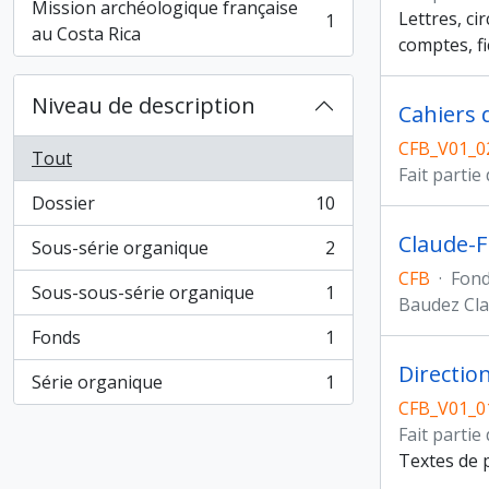
Mission archéologique française
Lettres, ci
1
, 1 résultats
au Costa Rica
comptes, fi
Niveau de description
Cahiers d
CFB_V01_0
Tout
Fait partie
Dossier
10
, 10 résultats
Claude-F
Sous-série organique
2
, 2 résultats
CFB
·
Fon
Sous-sous-série organique
1
, 1 résultats
Baudez Cla
Fonds
1
, 1 résultats
Directio
Série organique
1
, 1 résultats
CFB_V01_0
Fait partie
Textes de p