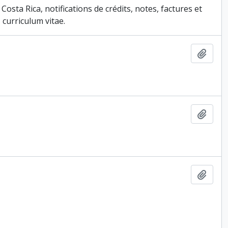
u Costa Rica, notifications de crédits, notes, factures et
 curriculum vitae.
Ajout
Ajout
Ajout