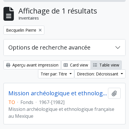
Affichage de 1 résultats
Inventaires
Remove filter:
Becquelin Pierre
Options de recherche avancée
Aperçu avant impression
Card view
Table view
Trier par: Titre
Direction: Décroissant
Mission archéologique et ethnologique française au Mexique
Ajout
TO
·
Fonds
·
1967-[1982]
Mission archéologique et ethnologique française
au Mexique