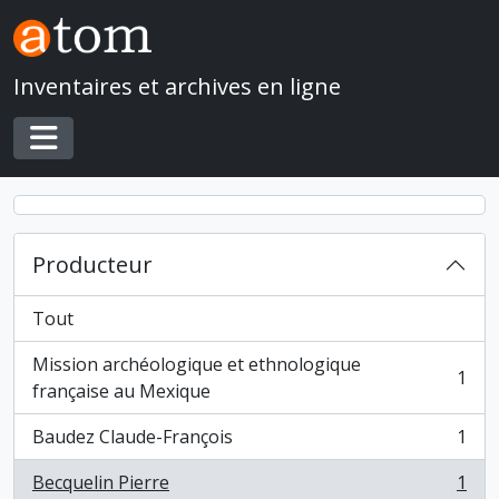
Skip to main content
Inventaires et archives en ligne
Toggle navigation
Producteur
Tout
Mission archéologique et ethnologique
1
, 1 résultats
française au Mexique
Baudez Claude-François
1
, 1 résultats
Becquelin Pierre
1
, 1 résultats