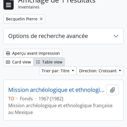
Inventaires
Remove filter:
Becquelin Pierre
Options de recherche avancée
Aperçu avant impression
Card view
Table view
Trier par: Titre
Direction: Croissant
Mission archéologique et ethnologique française au Mexique
Ajout
TO
·
Fonds
·
1967-[1982]
Mission archéologique et ethnologique française
au Mexique