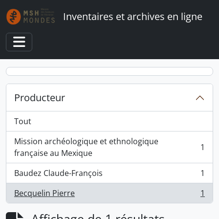
Skip to main content
Inventaires et archives en ligne
Toggle navigation
Producteur
Tout
Mission archéologique et ethnologique
1
, 1 résultats
française au Mexique
Baudez Claude-François
1
, 1 résultats
Becquelin Pierre
1
, 1 résultats
Affichage de 1 résultats