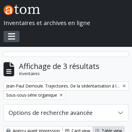
Skip to main content
Inventaires et archives en ligne
Toggle navigation
Affichage de 3 résultats
Inventaires
Remove filter:
Jean-Paul Demoule. Trajectoires. De la sédentarisation à l'État
Remove filter:
Sous-sous-série organique
Options de recherche avancée
Aperçu avant impression
Card view
Table view