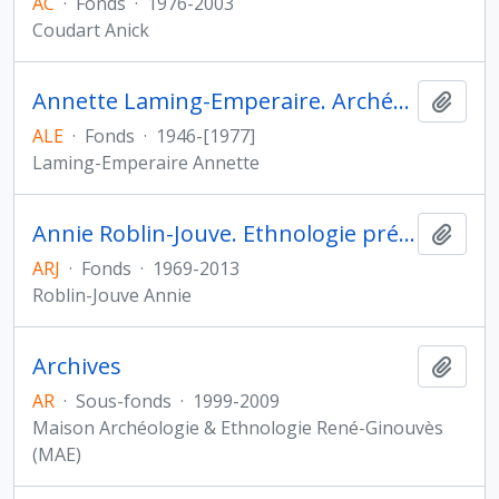
AC
·
Fonds
·
1976-2003
Coudart Anick
Annette Laming-Emperaire. Archéologie des Amériques
Ajout
ALE
·
Fonds
·
1946-[1977]
Laming-Emperaire Annette
Annie Roblin-Jouve. Ethnologie préhistorique
Ajout
ARJ
·
Fonds
·
1969-2013
Roblin-Jouve Annie
Archives
Ajout
AR
·
Sous-fonds
·
1999-2009
Maison Archéologie & Ethnologie René-Ginouvès
(MAE)