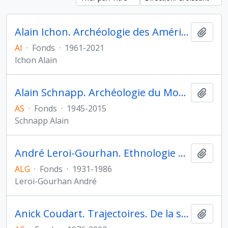
Alain Ichon. Archéologie des Amériques
Ajout
AI
·
Fonds
·
1961-2021
Ichon Alain
Alain Schnapp. Archéologie du Monde grec archaïque et classique
Ajout
AS
·
Fonds
·
1945-2015
Schnapp Alain
André Leroi-Gourhan. Ethnologie préhistorique
Ajout
ALG
·
Fonds
·
1931-1986
Leroi-Gourhan André
Anick Coudart. Trajectoires. De la sédentarisation à l'État
Ajout