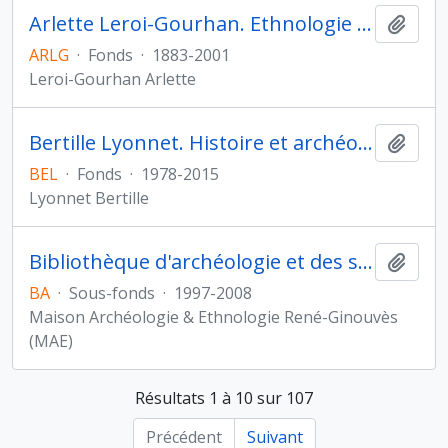
Arlette Leroi-Gourhan. Ethnologie préhistorique
Ajout
ARLG
·
Fonds
·
1883-2001
Leroi-Gourhan Arlette
Bertille Lyonnet. Histoire et archéologie de l'Orient cunéiforme
Ajout
BEL
·
Fonds
·
1978-2015
Lyonnet Bertille
Bibliothèque d'archéologie et des sciences de l'antiquité
Ajout
BA
·
Sous-fonds
·
1997-2008
Maison Archéologie & Ethnologie René-Ginouvès
(MAE)
Résultats 1 à 10 sur 107
Précédent
Suivant