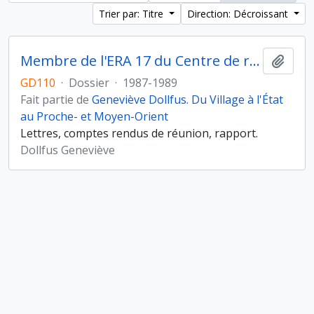
Trier par: Titre
Direction: Décroissant
Membre de l'ERA 17 du Centre de recherches archéologiques (CNRS)
Ajout
GD110
·
Dossier
·
1987-1989
Fait partie de
Geneviève Dollfus. Du Village à l'État
au Proche- et Moyen-Orient
Lettres, comptes rendus de réunion, rapport.
Dollfus Geneviève