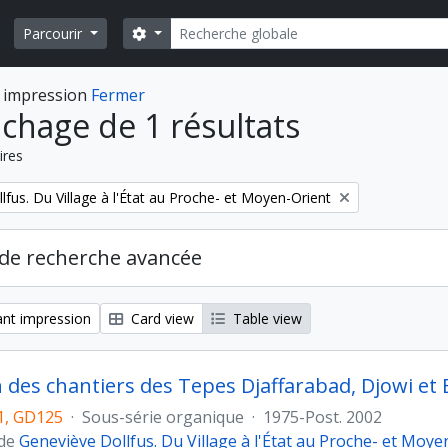
Rechercher
Search options
Parcourir
 impression
Fermer
ichage de 1 résultats
ires
fus. Du Village à l'État au Proche- et Moyen-Orient
de recherche avancée
nt impression
Card view
Table view
n des chantiers des Tepes Djaffarabad, Djowi et 
, GD125
·
Sous-série organique
·
1975-Post. 2002
 de
Geneviève Dollfus. Du Village à l'État au Proche- et Moye