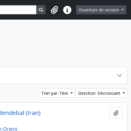
Search in browse page
Ouverture de session
Liens rapides
Trier par: Titre
Direction: Décroissant
Bendebal (Iran)
Ajout
n-Orient