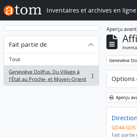
Skip to main content
Inventaires et archives en ligne
Aperçu avant
Aff
Fait partie de
Inventa
Tout
Remove filter:
Geneviève Doll
Geneviève Dollfus. Du Village à
1
Options 
, 1 résultats
l'État au Proche- et Moyen-Orient
Aperçu ava
Directio
GD44-GD51
Fait partie