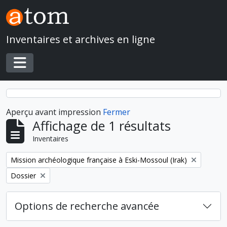
Skip to main content
Inventaires et archives en ligne
Toggle navigation
Aperçu avant impression
Fermer
Affichage de 1 résultats
Inventaires
Remove filter:
Mission archéologique française à Eski-Mossoul (Irak)
Remove filter:
Dossier
Options de recherche avancée