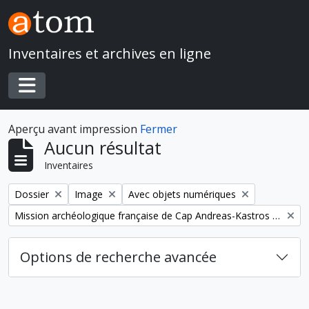
Skip to main content
Inventaires et archives en ligne
Toggle navigation
Aperçu avant impression
Fermer
Aucun résultat
Inventaires
Remove filter:
Remove filter:
Remove filter:
Dossier
Image
Avec objets numériques
Remove filter:
Mission archéologique française de Cap Andreas-Kastros et de Khirokitia (Chypre)
Options de recherche avancée