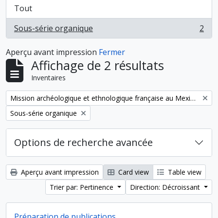
Tout
Sous-série organique
2
, 2 résultats
Aperçu avant impression
Fermer
Affichage de 2 résultats
Inventaires
Remove filter:
Mission archéologique et ethnologique française au Mexique
Remove filter:
Sous-série organique
Options de recherche avancée
Aperçu avant impression
Card view
Table view
Trier par: Pertinence
Direction: Décroissant
Préparation de publications