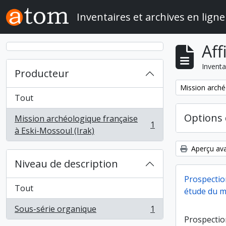
Skip to main content
Inventaires et archives en ligne
Aff
Inventa
Producteur
Remove filter:
Mission arché
Tout
Options 
Mission archéologique française
1
, 1 résultats
à Eski-Mossoul (Irak)
Aperçu ava
Niveau de description
Prospectio
Tout
étude du ma
Sous-série organique
1
, 1 résultats
Prospectio