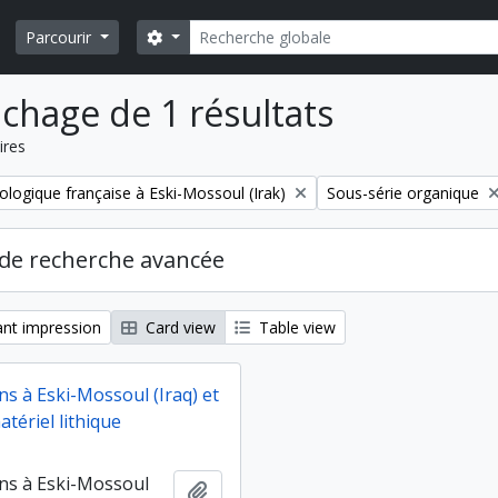
Rechercher
Search options
Parcourir
ichage de 1 résultats
ires
Remove filter:
ologique française à Eski-Mossoul (Irak)
Sous-série organique
de recherche avancée
nt impression
Card view
Table view
ns à Eski-Mossoul (Iraq) et
tériel lithique
ns à Eski-Mossoul
Ajouter au presse-papier