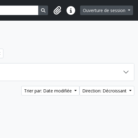
Search in browse page
Ouverture de session
Liens rapides
Trier par: Date modifiée
Direction: Décroissant